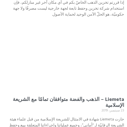
إذا قررتم تخزين الذهب الخاصّ بكم في أي مكان آخر غير منازلكم، فإن
استخدام شركة تخزين وحفظ تابعة لجهة خارجية ليست مصرفًا ولا جهة
حكوميّة، هو الحلّ الآمن الوحيد لحماية الأصول.
Liemeta – الذهب والفضة متوافقان تمامًا مع الشريعة
الإسلامية
23 سبتمبر، 2019
حازت Liemeta شهادة في الامتثال للشريعة الإسلامية من قبل علماء هيئة
الشريعة الرقابيّة لـ “أماني”، وجميع عملياتنا وإجراءاتنا المتعلقة ببيع وحفظ